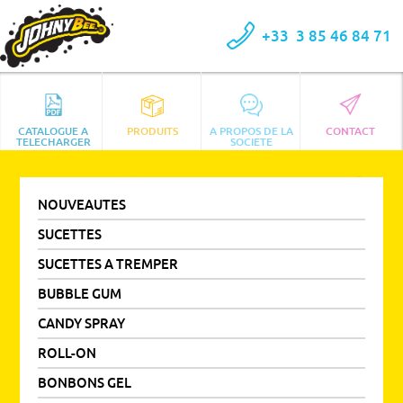
+33
3 85 46 84 71
CATALOGUE A
PRODUITS
A PROPOS DE LA
CONTACT
TELECHARGER
SOCIETE
NOUVEAUTES
SUCETTES
SUCETTES A TREMPER
BUBBLE GUM
CANDY SPRAY
ROLL-ON
BONBONS GEL