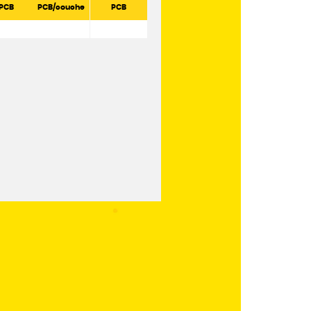
PCB
PCB/couche
PCB