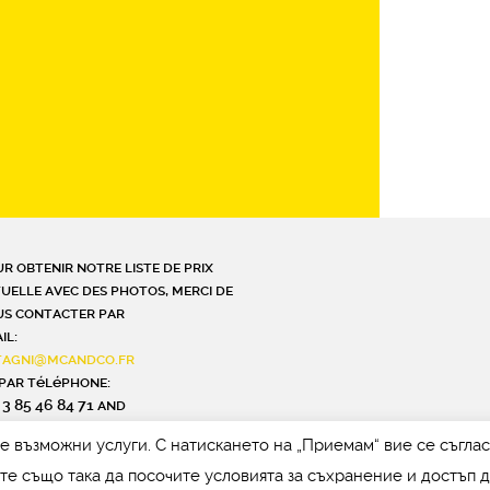
r obtenir notre liste de prix
uelle avec des photos, merci de
s contacter par
il:
stagni@mcandco.fr
par téléphone:
 3 85 46 84 71 and
oter_phone_second
те възможни услуги. С натискането на „Приемам“ вие се съгла
те също така да посочите условията за съхранение и достъп 