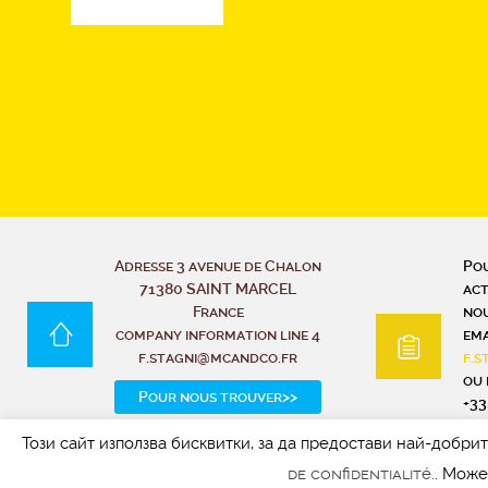
Adresse 3 avenue de Chalon
Pou
71380 SAINT MARCEL
act
France
nou
company information line 4
ema
f.stagni@mcandco.fr
f.
ou 
Pour nous trouver>>
+33
fo
Този сайт използва бисквитки, за да предостави най-добри
de confidentialité.
. Може