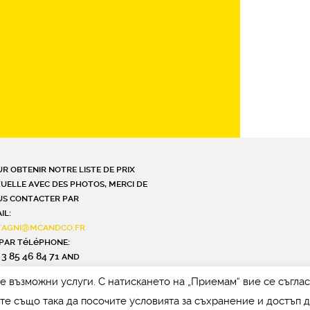
r obtenir notre liste de prix
uelle avec des photos, merci de
s contacter par
il:
stagni@mcandco.fr
par téléphone:
 3 85 46 84 71 and
oter_phone_second
те възможни услуги. С натискането на „Приемам“ вие се съгла
те също така да посочите условията за съхранение и достъп 