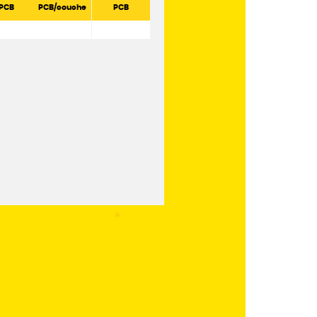
PCB
PCB/couche
PCB