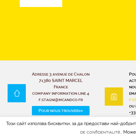
Adresse 3 avenue de Chalon
Pou
71380 SAINT MARCEL
act
France
nou
company information line 4
ema
f.stagni@mcandco.fr
f.
ou 
Pour nous trouver>>
+33
fo
Този сайт използва бисквитки, за да предостави най-добри
de confidentialité.
. Може