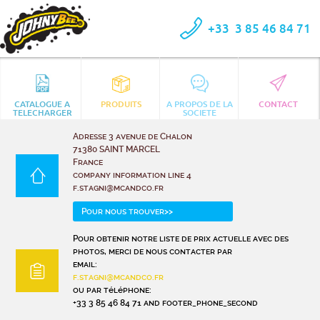
+33
3 85 46 84 71
CATALOGUE A
PRODUITS
A PROPOS DE LA
CONTACT
TELECHARGER
SOCIETE
Adresse 3 avenue de Chalon
71380 SAINT MARCEL
France
company information line 4
f.stagni@mcandco.fr
Pour nous trouver>>
Pour obtenir notre liste de prix actuelle avec des
photos, merci de nous contacter par
email:
f.stagni@mcandco.fr
ou par téléphone:
+33 3 85 46 84 71 and footer_phone_second